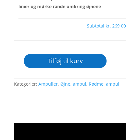
linier og mørke rande omkring øjnene
Subtotal
kr. 269,00
Tilføj til kurv
Serum,
der
fjerner
Kategorier:
Ampuller
,
Øjne, ampul
,
Rødme, ampul
hævelser,
fine
linier
og
mørke
rande
omkring
øjnene