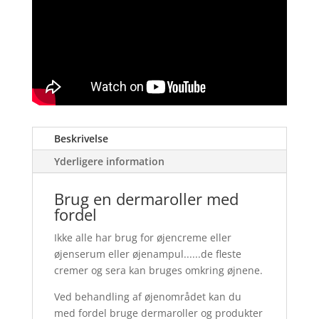
antal
Beskrivelse
Yderligere information
Brug en dermaroller med
fordel
Ikke alle har brug for øjencreme eller
øjenserum eller øjenampul......de fleste
cremer og sera kan bruges omkring øjnene.
Ved behandling af øjenområdet kan du
med fordel bruge dermaroller og produkter