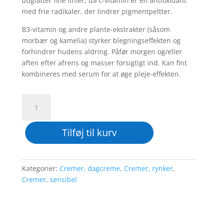
udglatter fine linier, da c-vitamin er en antioxidant
med frie radikaler, der lindrer pigmentpeltter.
B3-vitamin og andre plante-ekstrakter (såsom
morbær og kamelia) styrker blegningseffekten og
forhindrer hudens aldring. Påfør morgen og/eller
aften efter afrens og masser forsigtigt ind. Kan fint
kombineres med serum for at øge pleje-effekten.
C-
vitamin
creme
Tilføj til kurv
-
mod
pigmentering
-
Kategorier:
Cremer, dagcreme
,
Cremer, rynker
,
opstrammende,
Cremer, sensibel
dobbelt
size
100