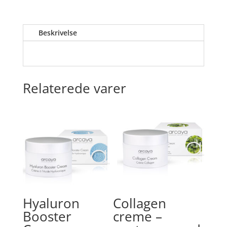
ml
antal
Beskrivelse
Relaterede varer
Hyaluron
Collagen
Booster
creme –