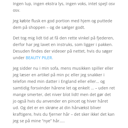
Ingen lup, ingen ekstra lys, ingen voks, intet spejl osv
osv.
Jeg købte flusk en god portion med hjem og puttede
dem på shoppen – og de sælger godt.
Det tog mig lidt tid at få den rette vinkel på fjederen,
derfor har jeg lavet en instruks, som ligger i pakken.
Desuden findes der videoer på nettet, hvis du søger
under
BEAUTY PILER.
Jeg sidder nu i min sofa, mens musikken spiller eller
jeg læser en artikel på min pc eller jeg snakker i
telefon med min datter i England eller eller… og
samtidig forsvinder hårene let og enkelt … – uden ret
mange smerter, det niver blot lidt! men det gør det
jo også hvis du anvender en pincet og hiver håret
ud. Og det er en skrøne at din hårvækst bliver
kraftigere, hvis du fjerner hår – det sker ikke! det kan
jeg se på mine “nye” hår…..