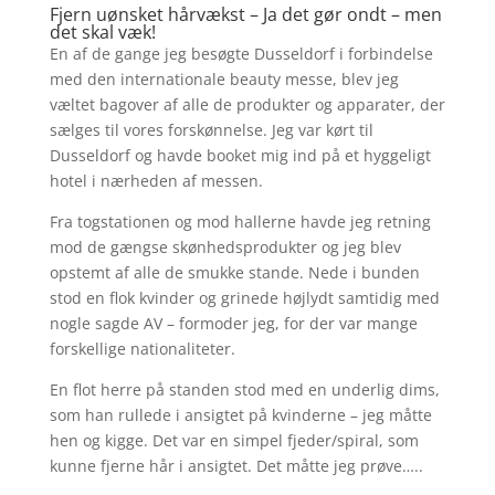
Fjern uønsket hårvækst – Ja det gør ondt – men
det skal væk!
En af de gange jeg besøgte Dusseldorf i forbindelse
med den internationale beauty messe, blev jeg
væltet bagover af alle de produkter og apparater, der
sælges til vores forskønnelse. Jeg var kørt til
Dusseldorf og havde booket mig ind på et hyggeligt
hotel i nærheden af messen.
Fra togstationen og mod hallerne havde jeg retning
mod de gængse skønhedsprodukter og jeg blev
opstemt af alle de smukke stande. Nede i bunden
stod en flok kvinder og grinede højlydt samtidig med
nogle sagde AV – formoder jeg, for der var mange
forskellige nationaliteter.
En flot herre på standen stod med en underlig dims,
som han rullede i ansigtet på kvinderne – jeg måtte
hen og kigge. Det var en simpel fjeder/spiral, som
kunne fjerne hår i ansigtet. Det måtte jeg prøve…..