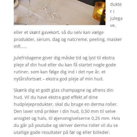
dukte
r i
julega
ve,
eller et skønt gavekort, så du selv kan vælge
produkter, serum, dag og natcreme, peeling, masker
mfl……
Julefridagene giver dig måske tid og lyst til ekstra
pleje af din hud eller du kan få startet nogle gode
rutiner, som kan følge dig ind i det nye år, et
nytårsfortsæt – ekstra god pleje af min hud.
Skænk dig et godt glas champagne og afrens din
hud. Vil du have ekstra god effekt af dine
hudplejeprodukter, skal du bruge en derma roller.
Den laver små prikker i din hud, 0,50 mm til selve
ansigtet og hals, til øjenomgivelserne 0,25 mm. Hvis
du går på youtube og skriver derma roller vil du se
utallige gode resultater på før og eller billeder.