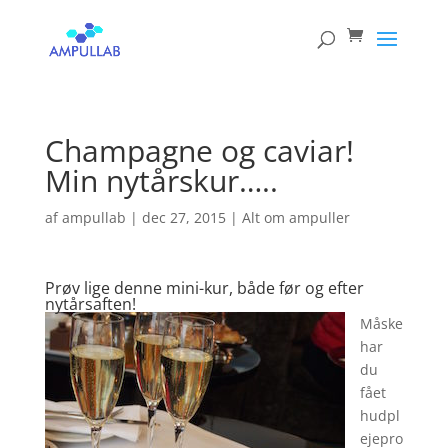
Products
search
Champagne og caviar!
Min nytårskur…..
af
ampullab
|
dec 27, 2015
|
Alt om ampuller
Prøv lige denne mini-kur, både før og efter
nytårsaften!
Måske
har
du
fået
hudpl
ejepro