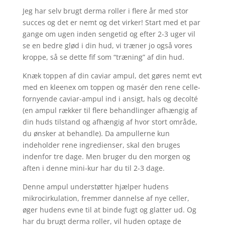
Jeg har selv brugt derma roller i flere år med stor
succes og det er nemt og det virker! Start med et par
gange om ugen inden sengetid og efter 2-3 uger vil
se en bedre glød i din hud, vi træner jo også vores
kroppe, så se dette fif som “træning” af din hud.
Knæk toppen af din caviar ampul, det gøres nemt evt
med en kleenex om toppen og masér den rene celle-
fornyende caviar-ampul ind i ansigt, hals og decolté
(en ampul rækker til flere behandlinger afhængig af
din huds tilstand og afhængig af hvor stort område,
du ønsker at behandle). Da ampullerne kun
indeholder rene ingredienser, skal den bruges
indenfor tre dage. Men bruger du den morgen og
aften i denne mini-kur har du til 2-3 dage.
Denne ampul understøtter hjælper hudens
mikrocirkulation, fremmer dannelse af nye celler,
øger hudens evne til at binde fugt og glatter ud. Og
har du brugt derma roller, vil huden optage de