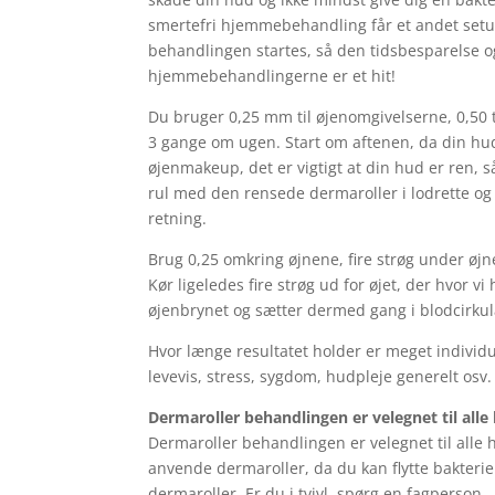
smertefri hjemmebehandling får et andet setu
behandlingen startes, så den tidsbesparelse o
hjemmebehandlingerne er et hit!
Du bruger 0,25 mm til øjenomgivelserne, 0,50 t
3 gange om ugen. Start om aftenen, da din hud 
øjenmakeup, det er vigtigt at din hud er ren, s
rul med den rensede dermaroller i lodrette og v
retning.
Brug 0,25 omkring øjnene, fire strøg under øj
Kør ligeledes fire strøg ud for øjet, der hvor v
øjenbrynet og sætter dermed gang i blodcirku
Hvor længe resultatet holder er meget individu
levevis, stress, sygdom, hudpleje generelt osv.
Dermaroller behandlingen er velegnet til alle
Dermaroller behandlingen er velegnet til alle
anvende dermaroller, da du kan flytte bakterie
dermaroller. Er du i tvivl, spørg en fagperson.