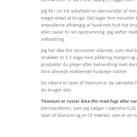
Jeg fik i sin tid anbefalet en dermaroller af mi
meget enkel at bruge. Det tager fem minutter t
ampullerne afhængig af hvad min hud har brug.
eller caviar til ren opstramning. Jeg skifter m
solbadning.
Jeg har ikke fire serummer stående, som skal
strækker til 2-3 dage med påføring morgen og
produkter du plejer efter behandling med derm
dine allerede etablerede hudpleje rutiner.
Da nålene er lavet af titanium er de særdeles
du bruger den.
Titanium er ruster ikke ifm med fugt eller va
Dermarolleren, som jeg sælger i størrelse 0,25
lavet af titanuim og er CE mærket, som er en n