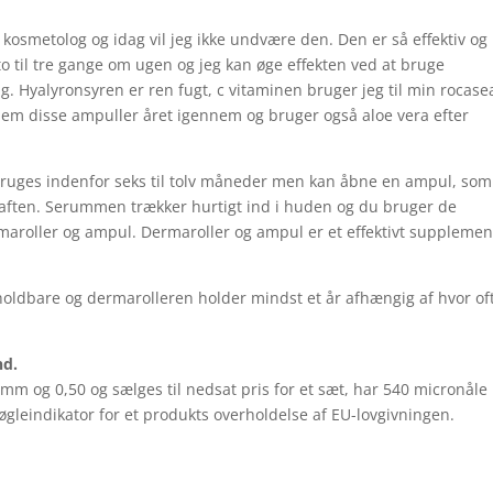
n kosmetolog og idag vil jeg ikke undvære den. Den er så effektiv og
o til tre gange om ugen og jeg kan øge effekten ved at bruge
 Hyalyronsyren er ren fugt, c vitaminen bruger jeg til min rocase
ellem disse ampuller året igennem og bruger også aloe vera efter
 bruges indenfor seks til tolv måneder men kan åbne en ampul, som
 aften. Serummen trækker hurtigt ind i huden og du bruger de
aroller og ampul. Dermaroller og ampul er et effektivt supplement
 holdbare og dermarolleren holder mindst et år afhængig af hvor of
nd.
 mm og 0,50 og sælges til nedsat pris for et sæt, har 540 micronåle
øgleindikator for et produkts overholdelse af EU-lovgivningen.