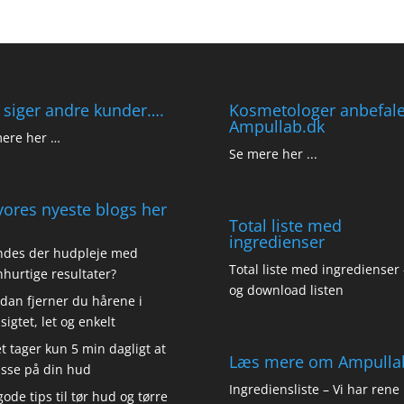
 siger andre kunder….
Kosmetologer anbefale
Ampullab.dk
ere her …
Se mere her ...
vores nyeste blogs her
Total liste med
ingredienser
ndes der hudpleje med
Total liste med ingredienser -
nhurtige resultater?
og download listen
dan fjerner du hårene i
sigtet, let og enkelt
t tager kun 5 min dagligt at
Læs mere om Ampulla
sse på din hud
Ingrediensliste – Vi har rene
gode tips til tør hud og tørre