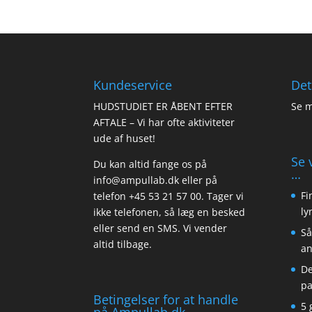
Kundeservice
Det
HUDSTUDIET ER ÅBENT EFTER
Se m
AFTALE – Vi har ofte aktiviteter
ude af huset!
Se 
Du kan altid fange os på
…
info@ampullab.dk eller på
Fi
telefon +45 53 21 57 00. Tager vi
ly
ikke telefonen, så læg en besked
eller send en SMS. Vi vender
Så
altid tilbage.
an
De
pa
Betingelser for at handle
5 
på Ampullab.dk