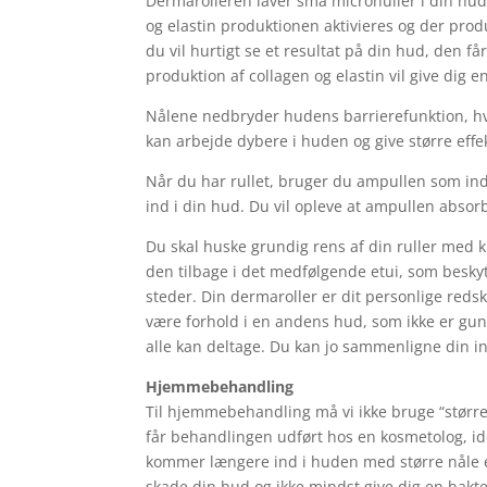
Dermarolleren laver små microhuller i din hud
og elastin produktionen aktivieres og der produ
du vil hurtigt se et resultat på din hud, den 
produktion af collagen og elastin vil give dig 
Nålene nedbryder hudens barrierefunktion, hvi
kan arbejde dybere i huden og give større effe
Når du har rullet, bruger du ampullen som in
ind i din hud. Du vil opleve at ampullen absorb
Du skal huske grundig rens af din ruller med kl
den tilbage i det medfølgende etui, som beskyt
steder. Din dermaroller er dit personlige red
være forhold i en andens hud, som ikke er gunst
alle kan deltage. Du kan jo sammenligne din i
Hjemmebehandling
Til hjemmebehandling må vi ikke bruge “større
får behandlingen udført hos en kosmetolog, ide
kommer længere ind i huden med større nåle e
skade din hud og ikke mindst give dig en bakt