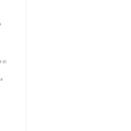
a
 til
te