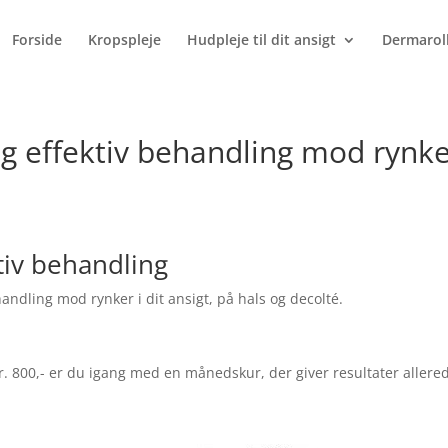
Products
search
Forside
Kropspleje
Hudpleje til dit ansigt
Dermarol
og effektiv behandling mod rynk
tiv behandling
andling mod rynker i dit ansigt, på hals og decolté.
r. 800,- er du igang med en månedskur, der giver resultater allere