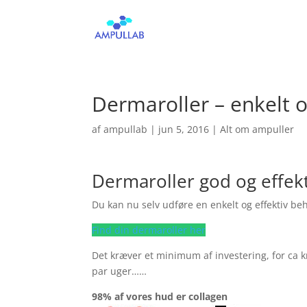
Dermaroller – enkelt 
af
ampullab
|
jun 5, 2016
|
Alt om ampuller
Dermaroller god og effek
Du kan nu selv udføre en enkelt og effektiv beh
Find din dermaroller her
Det kræver et minimum af investering, for ca k
par uger……
98% af vores hud er collagen