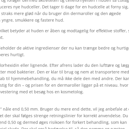
 og forøger dermed aktiviteten og cellefornyelsen i huden så colla
ceres nye hudceller. Det tager ti dage for en hudcelle at forny sig,
får straks mere glød når du bruger din dermaroller og den øgede
en yngre, smukkere og fastere hud.
lket betyder at huden er åben og modtagelig for effektive stoffer,
kt.
deholder de aktive ingredienser der nu kan trænge bedre og hurtig
eres hurtigt.
orhexidin eller lignende. Efter afrens lader du den lufttøre og læg
ter mod bakterier. Den er klar til brug og nem at transportere med
skab til hjemmebehandling, du må ikke dele den med andre. Der ka
ig for din – og prisen for en dermaroller ligger på et niveau. hvor
nvestering med et besøg hos en kosmetolog.
” nåle end 0,50 mm. Bruger du mere end dette, vil jeg anbefale at
t der skal følges strenge retningslinier for korrekt anvendelse. Du
nd 0,50 og dermed øges risikoen for forkert behandling, som kan
eriel skade. Der skal også bedøvelse til, så den nemme og næsten