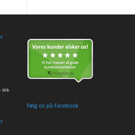
r
 klik
Følg os på Facebook
b