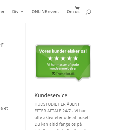
ler
Div
ONLINE event
Om os
er
Kundeservice
HUDSTUDIET ER ÅBENT
de et
EFTER AFTALE 24/7 - Vi har
ofte aktiviteter ude af huset!
Du kan altid fange os på