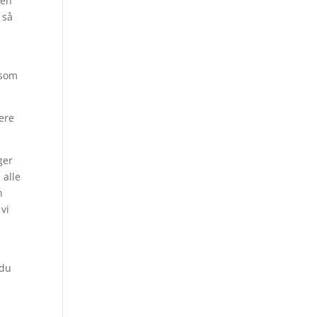
gen
 så
 som
ere
ger
 alle
n
 vi
 du