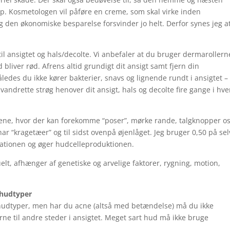
p. Kosmetologen vil påføre en creme, som skal virke inden
g den økonomiske besparelse forsvinder jo helt. Derfor synes jeg a
il ansigtet og hals/decolte. Vi anbefaler at du bruger dermarollern
bliver rød. Afrens altid grundigt dit ansigt samt fjern din
åledes du ikke kører bakterier, snavs og lignende rundt i ansigtet –
andrette strøg henover dit ansigt, hals og decolte fire gange i hve
nene, hvor der kan forekomme “poser”, mørke rande, talgknopper os
i har “kragetæer” og til sidst ovenpå øjenlåget. Jeg bruger 0,50 på se
lationen og øger hudcelleproduktionen.
elt, afhænger af genetiske og arvelige faktorer, rygning, motion,
 hudtyper
 hudtyper, men har du acne (altså med betændelse) må du ikke
rne til andre steder i ansigtet. Meget sart hud må ikke bruge