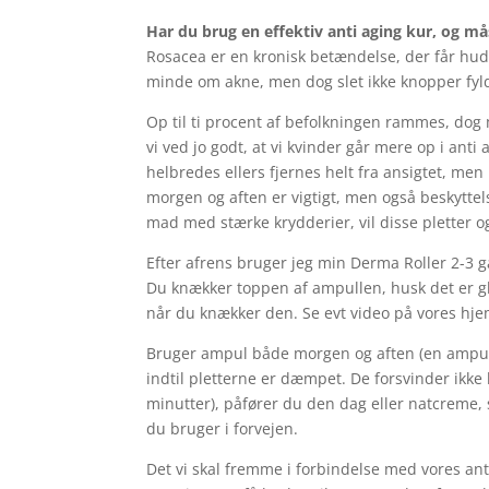
Har du brug en effektiv anti aging kur, og mås
Rosacea er en kronisk betændelse, der får hud
minde om akne, men dog slet ikke knopper fyl
Op til ti procent af befolkningen rammes, dog
vi ved jo godt, at vi kvinder går mere op i 
helbredes ellers fjernes helt fra ansigtet, m
morgen og aften er vigtigt, men også beskyttel
mad med stærke krydderier, vil disse pletter 
Efter afrens bruger jeg min Derma Roller 2-3
Du knækker toppen af ampullen, husk det er gla
når du knækker den. Se evt video på vores hj
Bruger ampul både morgen og aften (en ampul r
indtil pletterne er dæmpet. De forsvinder ikke 
minutter), påfører du den dag eller natcreme,
du bruger i forvejen.
Det vi skal fremme i forbindelse med vores ant