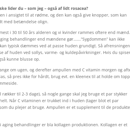
ke lider du – som jeg – også af lidt rosacea?
en i ansigtet til at rødme, og den kan også give knopper, som kan
dt med betændelse olign.
 mest i 30 til 50 års alderen og vi kvinder rammes oftere end mænd
anti aging behandlinger end mændene gør…….”Sygdommen” kan ikke
en kan typisk dæmmes ved at passe huden grundigt. Så afrensninge
se af huden ved sollys, varme- og kuldepåvirkninger. Hvis du spise
også kunne blusse op.
 gange om ugen, og derefter ampullen med C vitamin morgen og aft
s, så pres ikke for hårdt, brug evt. en kleenex til at holde om top
emmeside.
ækker til 2-3 dage), så nogle gange skal jeg bruge et par stykker
helt. Når C vitaminen er trukket ind i huden (tager blot et par
 som du plejer at bruge. Ampullen er et supplement til de produkte
i aging behandlinger er bla kollagen produktionen. Kollagen er et