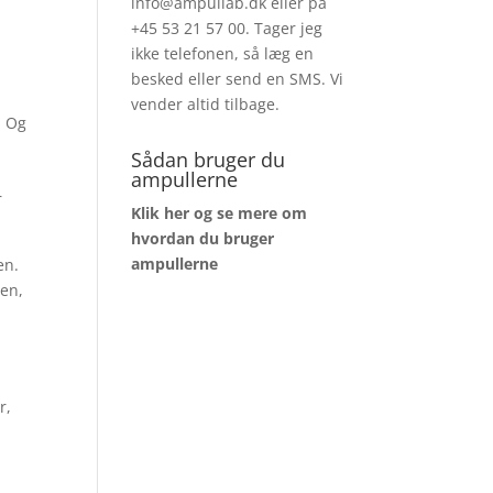
info@ampullab.dk eller på
+45 53 21 57 00. Tager jeg
ikke telefonen, så læg en
besked eller send en SMS. Vi
vender altid tilbage.
. Og
Sådan bruger du
n
ampullerne
r
Klik her og se mere om
hvordan du bruger
ampullerne
en.
pen,
r,