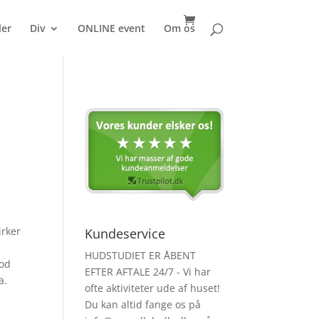
ler
Div
ONLINE event
Om os
irker
Kundeservice
HUDSTUDIET ER ÅBENT
god
EFTER AFTALE 24/7 - Vi har
a.
ofte aktiviteter ude af huset!
Du kan altid fange os på