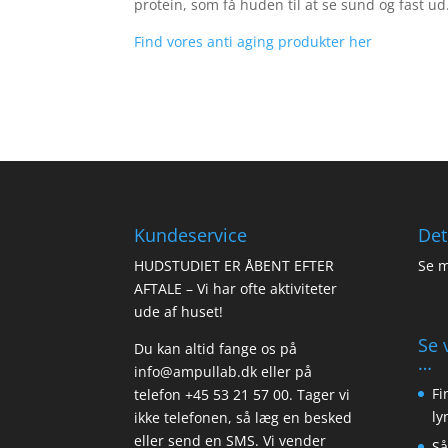
protein, som få huden til at se sund og fast ud.
Find vores anti aging produkter her
Kundeservice
Det
HUDSTUDIET ER ÅBENT EFTER
Se m
AFTALE – Vi har ofte aktiviteter
ude af huset!
Se 
Du kan altid fange os på
…
info@ampullab.dk eller på
Fi
telefon +45 53 21 57 00. Tager vi
ly
ikke telefonen, så læg en besked
eller send en SMS. Vi vender
Så