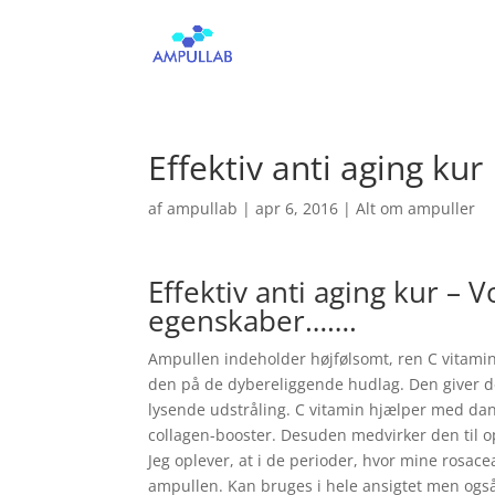
Effektiv anti aging kur
af
ampullab
|
apr 6, 2016
|
Alt om ampuller
Effektiv anti aging kur – 
egenskaber…….
Ampullen indeholder højfølsomt, ren C vitami
den på de
dybereliggende hudlag. Den giver
lysende udstråling. C vitamin hjælper med dann
collagen-booster. Desuden medvirker den til o
Jeg oplever, at i de perioder, hvor mine rosa
ampullen. Kan bruges i hele ansigtet men også 