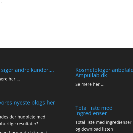
.
 siger andre kunder….
Kosmetologer anbefale
Ampullab.dk
ere her …
Se mere her ...
vores nyeste blogs her
Total liste med
ingredienser
ndes der hudpleje med
Total liste med ingredienser -
nhurtige resultater?
og download listen
dan fjerner du hårene i