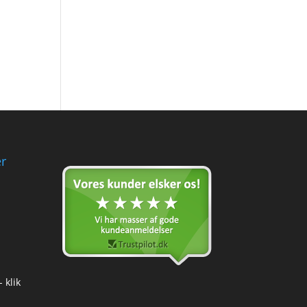
r
 klik