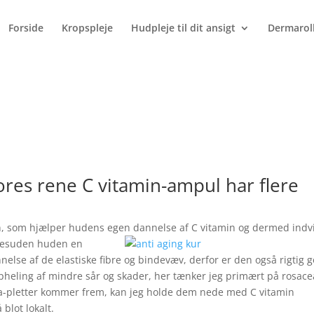
Products
search
Forside
Kropspleje
Hudpleje til dit ansigt
Dermarol
Vores rene C vitamin-ampul har flere
n, som hjælper hudens egen dannelse af C vitamin og dermed indv
 desuden huden en
else af de elastiske fibre og bindevæv, derfor er den også rigtig 
pheling af mindre sår og skader, her tænker jeg primært på rosace
cea-pletter kommer frem, kan jeg holde dem nede med C vitamin
blot lokalt.