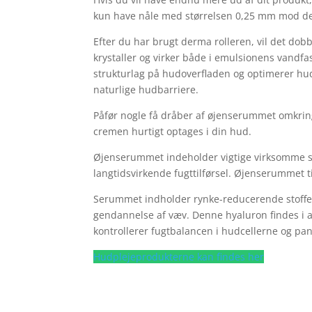
kun have nåle med størrelsen 0,25 mm mod den
Efter du har brugt derma rolleren, vil det do
krystaller og virker både i emulsionens vandf
strukturlag på hudoverfladen og optimerer hu
naturlige hudbarriere.
Påfør nogle få dråber af øjenserummet omkrin
cremen hurtigt optages i din hud.
Øjenserummet indeholder vigtige virksomme sto
langtidsvirkende fugttilførsel. Øjenserummet t
Serummet indholder rynke-reducerende stoffer
gendannelse af væv. Denne hyaluron findes i a
kontrollerer fugtbalancen i hudcellerne og p
Hudplejeprodukterne kan findes her