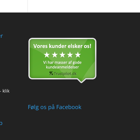
r
 klik
Følg os på Facebook
b