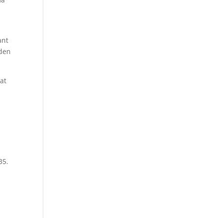
ant
 den
at
B5.