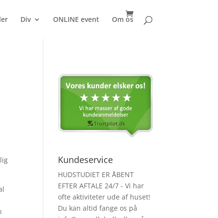
ler
Div
ONLINE event
Om os
Kundeservice
lig
HUDSTUDIET ER ÅBENT
EFTER AFTALE 24/7 - Vi har
al
ofte aktiviteter ude af huset!
Du kan altid fange os på
n