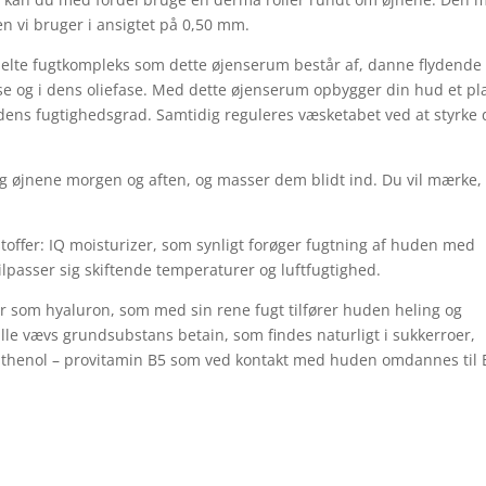
 vi bruger i ansigtet på 0,50 mm.
bbelte fugtkompleks som dette øjenserum består af, danne flydende
ase og i dens oliefase. Med dette øjenserum opbygger din hud et pl
dens fugtighedsgrad. Samtidig reguleres væsketabet ved at styrke
g øjnene morgen og aften, og masser dem blidt ind. Du vil mærke, 
ffer: IQ moisturizer, som synligt forøger fugtning af huden med
ilpasser sig skiftende temperaturer og luftfugtighed.
 som hyaluron, som med sin rene fugt tilfører huden heling og
lle vævs grundsubstans betain, som findes naturligt i sukkerroer,
anthenol – provitamin B5 som ved kontakt med huden omdannes til 