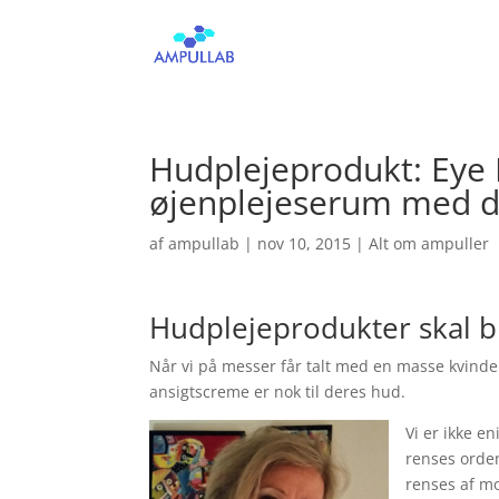
Hudplejeprodukt: Eye L
øjenplejeserum med d
af
ampullab
|
nov 10, 2015
|
Alt om ampuller
Hudplejeprodukter skal bru
Når vi på messer får talt med en masse kvinder
ansigtscreme er nok til deres hud.
Vi er ikke en
renses orden
renses af mo