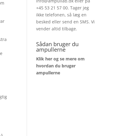
info@ampullab.dk eller på
som
+45 53 21 57 00. Tager jeg
ikke telefonen, så læg en
var
besked eller send en SMS. Vi
vender altid tilbage.
stra
Sådan bruger du
ampullerne
ne
Klik her og se mere om
hvordan du bruger
ampullerne
gtig
må