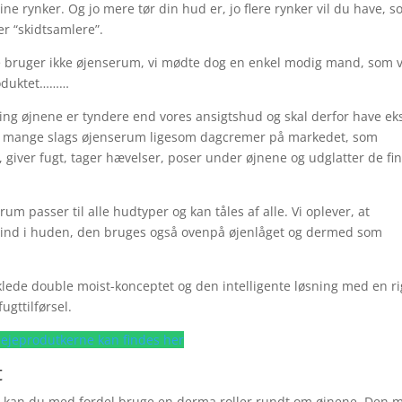
dine rynker. Og jo mere tør din hud er, jo flere rynker vil du have, 
r “skidtsamlere”.
 bruger ikke øjenserum, vi mødte dog en enkel modig mand, som 
roduktet………
ng øjnene er tyndere end vores ansigtshud og skal derfor have ek
er mange slags øjenserum ligesom dagcremer på markedet, som
giver fugt, tager hævelser, poser under øjnene og udglatter de fi
rum passer til alle hudtyper og kan tåles af alle. Vi oplever, at
r ind i huden, den bruges også ovenpå øjenlåget og dermed som
lede double moist-konceptet og den intelligente løsning med en ri
ugttilførsel.
ejeprodutkerne kan findes her
t
t, kan du med fordel bruge en derma roller rundt om øjnene. Den 