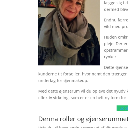
lægge sig i 
dermed blive
Endnu færre
vild med p
Huden omkri
pleje. Der 
opstrammer, 
rynker.
Dette øjense
kunderne tit fortæller, hvor nemt den trænge
underlag for øjenmakeup.
Med dette øjenserum vil du opleve det nyudvik
effektiv virkning, som er er en helt ny form for f
Hudpl
Derma roller og øjenserumme
Hvis du vil have endnu mere ud af dit produk