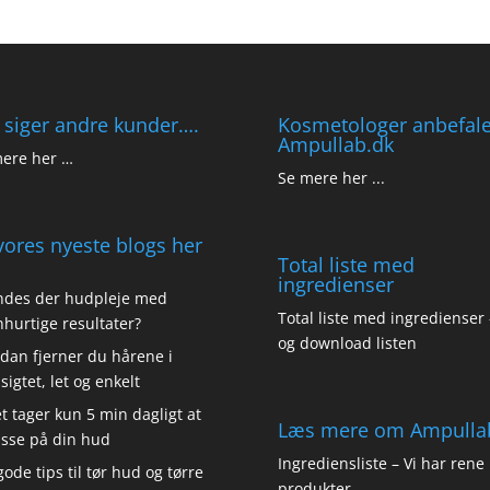
 siger andre kunder….
Kosmetologer anbefale
Ampullab.dk
ere her …
Se mere her ...
vores nyeste blogs her
Total liste med
ingredienser
ndes der hudpleje med
Total liste med ingredienser -
nhurtige resultater?
og download listen
dan fjerner du hårene i
sigtet, let og enkelt
t tager kun 5 min dagligt at
Læs mere om Ampulla
sse på din hud
Ingrediensliste – Vi har rene
gode tips til tør hud og tørre
produkter