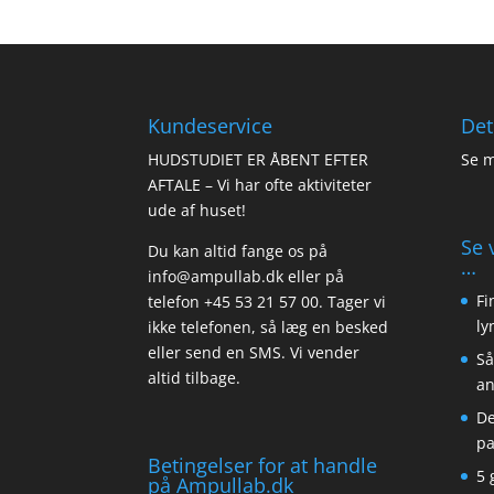
Kundeservice
Det
HUDSTUDIET ER ÅBENT EFTER
Se m
AFTALE – Vi har ofte aktiviteter
ude af huset!
Se 
Du kan altid fange os på
…
info@ampullab.dk eller på
Fi
telefon +45 53 21 57 00. Tager vi
ly
ikke telefonen, så læg en besked
eller send en SMS. Vi vender
Så
altid tilbage.
an
De
pa
Betingelser for at handle
5 
på Ampullab.dk