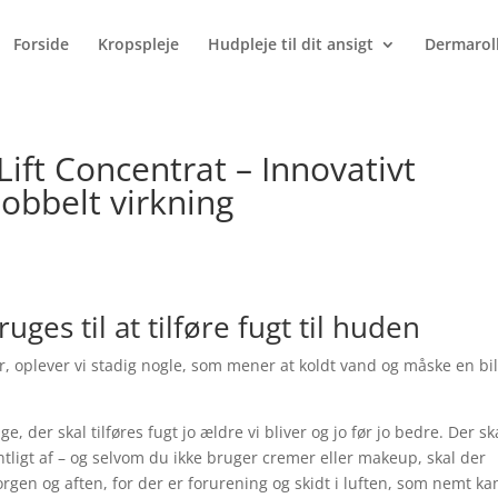
Products
search
Forside
Kropspleje
Hudpleje til dit ansigt
Dermarol
ift Concentrat – Innovativt
obbelt virkning
ges til at tilføre fugt til huden
, oplever vi stadig nogle, som mener at koldt vand og måske en bil
ige, der skal tilføres fugt jo ældre vi bliver og jo før jo bedre. Der sk
tligt af – og selvom du ikke bruger cremer eller makeup, skal der
rgen og aften, for der er forurening og skidt i luften, som nemt ka