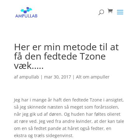
Products
search
Her er min metode til at
få den fedtede Tzone
væk…..
af
ampullab
|
mar 30, 2017
|
Alt om ampuller
Jeg har i mange år haft den fedtede Tzone i ansigtet,
så jeg skinnede næsten så meget som forårssolen,
når jeg gik ud af døren. Og huden har føltes olieret
at røre ved. Jeg ved fra andre kvinder, at der kan tale
om en så fedtet pande at håret også fedter, en
ekstra og træls sidegenvinst.