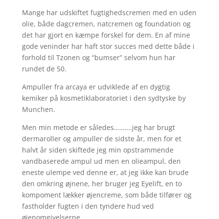
Mange har udskiftet fugtighedscremen med en uden
olie, både dagcremen, natcremen og foundation og
det har gjort en kæmpe forskel for dem. En af mine
gode veninder har haft stor succes med dette både i
forhold til Tzonen og “bumser” selvom hun har
rundet de 50.
Ampuller fra arcaya er udviklede af en dygtig
kemiker på kosmetiklaboratoriet i den sydtyske by
Munchen.
Men min metode er således……….jeg har brugt
dermaroller og ampuller de sidste år, men for et
halvt år siden skiftede jeg min opstrammende
vandbaserede ampul ud men en olieampul, den
eneste ulempe ved denne er, at jeg ikke kan brude
den omkring øjnene, her bruger jeg Eyelift, en to
kompoment lækker øjencreme, som både tilfører og
fastholder fugten i den tyndere hud ved
øjenomgivelserne.