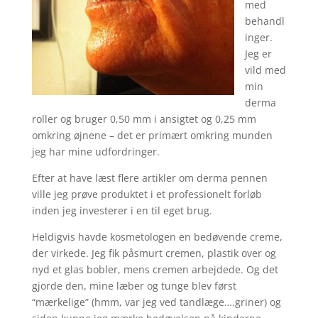
med
behandl
inger.
Jeg er
vild med
min
derma
roller og bruger 0,50 mm i ansigtet og 0,25 mm
omkring øjnene – det er primært omkring munden
jeg har mine udfordringer.
Efter at have læst flere artikler om derma pennen
ville jeg prøve produktet i et professionelt forløb
inden jeg investerer i en til eget brug.
Heldigvis havde kosmetologen en bedøvende creme,
der virkede. Jeg fik påsmurt cremen, plastik over og
nyd et glas bobler, mens cremen arbejdede. Og det
gjorde den, mine læber og tunge blev først
“mærkelige” (hmm, var jeg ved tandlæge….griner) og