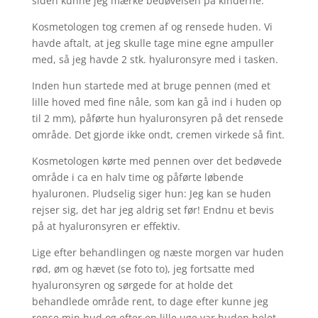
siden kunne jeg mærke bedøvelsen på kinderne.
Kosmetologen tog cremen af og rensede huden. Vi
havde aftalt, at jeg skulle tage mine egne ampuller
med, så jeg havde 2 stk. hyaluronsyre med i tasken.
Inden hun startede med at bruge pennen (med et
lille hoved med fine nåle, som kan gå ind i huden op
til 2 mm), påførte hun hyaluronsyren på det rensede
område. Det gjorde ikke ondt, cremen virkede så fint.
Kosmetologen kørte med pennen over det bedøvede
område i ca en halv time og påførte løbende
hyaluronen. Pludselig siger hun: Jeg kan se huden
rejser sig, det har jeg aldrig set før! Endnu et bevis
på at hyaluronsyren er effektiv.
Lige efter behandlingen og næste morgen var huden
rød, øm og hævet (se foto to), jeg fortsatte med
hyaluronsyren og sørgede for at holde det
behandlede område rent, to dage efter kunne jeg
rense min hud og efter en lille uge var huden helet