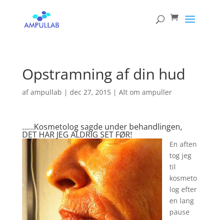
Products
search
Opstramning af din hud
af
ampullab
|
dec 27, 2015
|
Alt om ampuller
……Kosmetolog sagde under behandlingen,
DET HAR JEG ALDRIG SET FØR!
En aften
tog jeg
til
kosmeto
log efter
en lang
pause